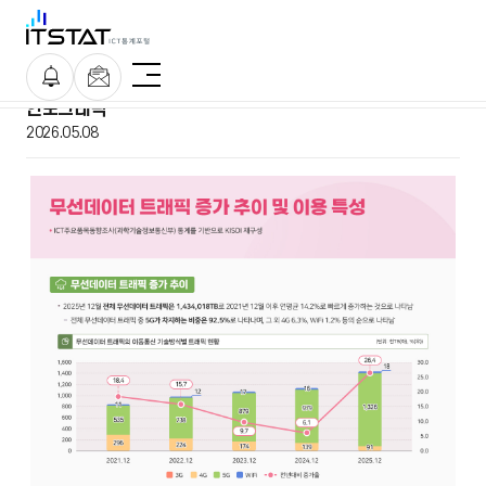
사
POPUP
뉴
이
스
인포그래픽
레
트
2026.05.08
터
맵