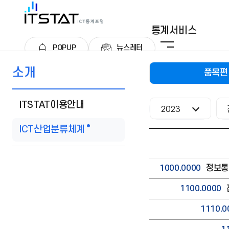
통계서비스
POPUP
뉴스레터
사
이
소개
트
품목편
품
맵
목
ITSTAT이용안내
별
2023
현
ICT산업분류체계
입
재
니
페
다.
이
1000.0000
정보통
지
는
1100.0000
1110.0