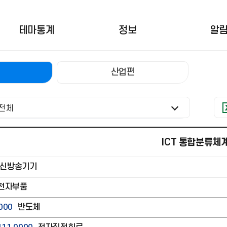
테마통계
정보
알
대
메
뉴
산업편
전체
ICT 통합분류체
신방송기기
전자부품
000
반도체