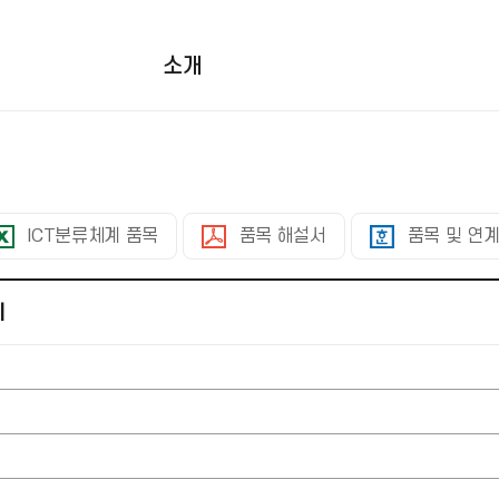
림
소개
ICT분류체계 품목
품목 해설서
품목 및 연
계